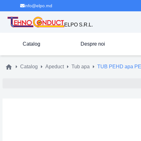
info@elpo.md
ELPO S.R.L.
Catalog
Despre noi
Catalog
Apeduct
Tub apa
TUB PEHD apa PE