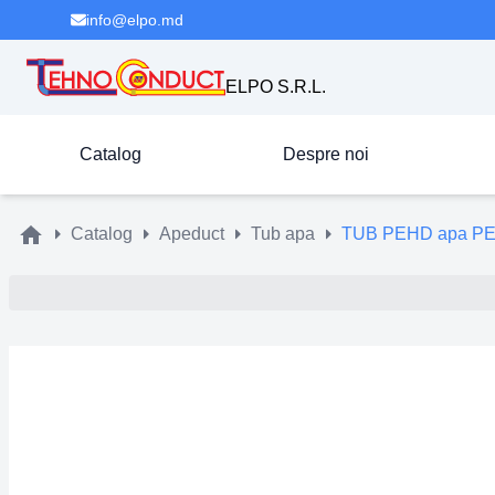
info@elpo.md
ELPO S.R.L.
Catalog
Despre noi
Catalog
Apeduct
Tub apa
TUB PEHD apa PE