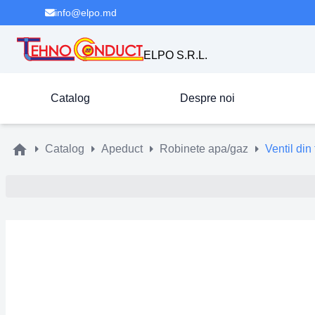
info@elpo.md
ELPO S.R.L.
Catalog
Despre noi
Catalog
Apeduct
Robinete apa/gaz
Ventil di