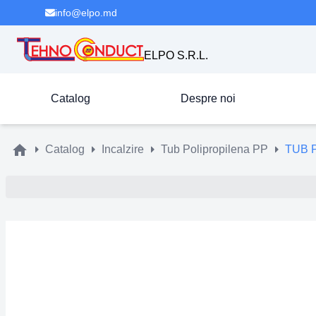
info@elpo.md
ELPO S.R.L.
Catalog
Despre noi
Catalog
Incalzire
Tub Polipropilena PP
TUB 