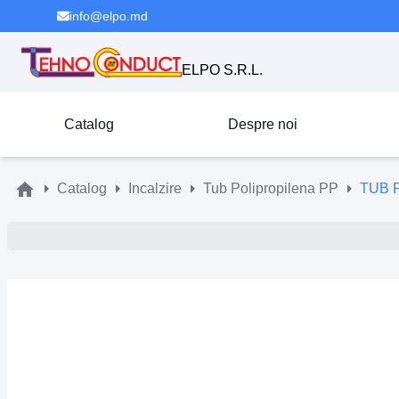
info@elpo.md
ELPO S.R.L.
Catalog
Despre noi
Catalog
Incalzire
Tub Polipropilena PP
TUB 