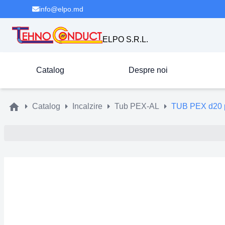
info@elpo.md
ELPO S.R.L.
Catalog
Despre noi
Catalog
Incalzire
Tub PEX-AL
TUB PEX d20 p