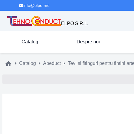
info@elpo.md
ELPO S.R.L.
Catalog
Despre noi
Catalog
Apeduct
Tevi si fitinguri pentru fintini ar