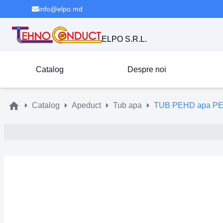
info@elpo.md
ELPO S.R.L.
Catalog
Despre noi
Catalog
Apeduct
Tub apa
TUB PEHD apa PE