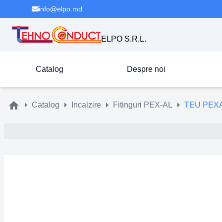
info@elpo.md
ELPO S.R.L.
Catalog
Despre noi
Catalog
Incalzire
Fitinguri PEX-AL
TEU PEXA