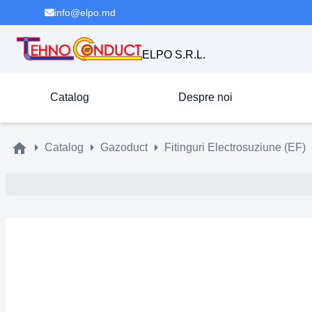
info@elpo.md
ELPO S.R.L.
Catalog
Despre noi
Catalog
Gazoduct
Fitinguri Electrosuziune (EF)