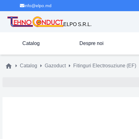
info@elpo.md
ELPO S.R.L.
Catalog
Despre noi
Catalog
Gazoduct
Fitinguri Electrosuziune (EF)