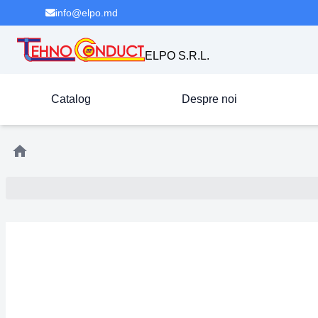
info@elpo.md
ELPO S.R.L.
Catalog
Despre noi