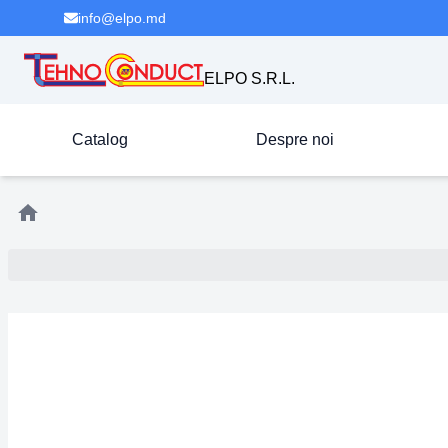
info@elpo.md
ELPO S.R.L.
Catalog
Despre noi