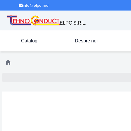
info@elpo.md
ELPO S.R.L.
Catalog
Despre noi