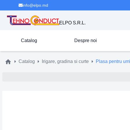
info@elpo.md
ELPO S.R.L.
Catalog
Despre noi
Catalog
Irigare, gradina si curte
Plasa pentru um