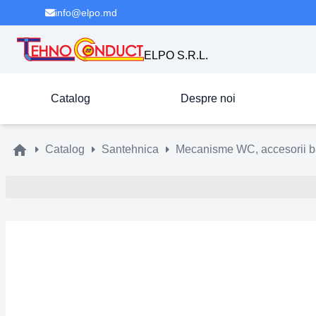
info@elpo.md
ELPO S.R.L.
Catalog
Despre noi
Catalog
Santehnica
Mecanisme WC, accesorii b