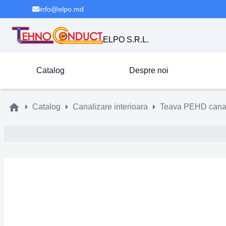
info@elpo.md
ELPO S.R.L.
Catalog
Despre noi
Catalog
Canalizare interioara
Teava PEHD canali