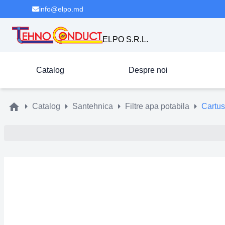
info@elpo.md
ELPO S.R.L.
Catalog
Despre noi
Catalog
Santehnica
Filtre apa potabila
Cartus