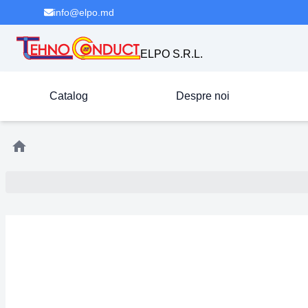
info@elpo.md
ELPO S.R.L.
Catalog
Despre noi