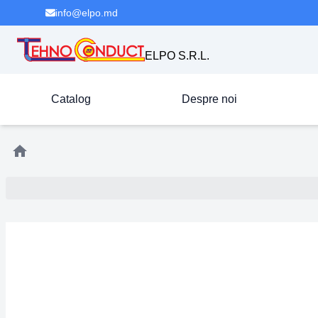
info@elpo.md
ELPO S.R.L.
Catalog
Despre noi