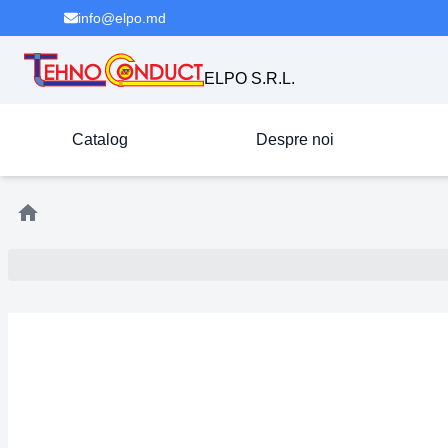
info@elpo.md
ELPO S.R.L.
Catalog
Despre noi