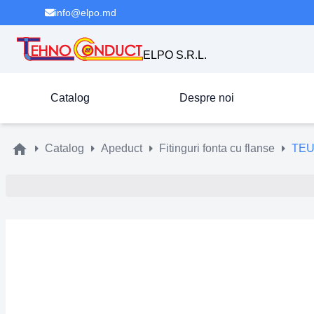
info@elpo.md
ELPO S.R.L.
Catalog
Despre noi
Catalog
Apeduct
Fitinguri fonta cu flanse
TEU