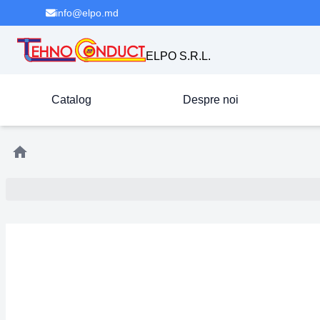
info@elpo.md
ELPO S.R.L.
Catalog
Despre noi